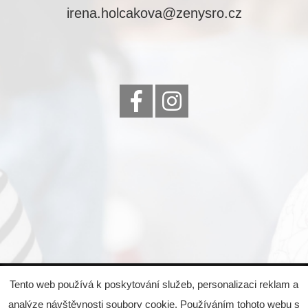
irena.holcakova@zenysro.cz
© 2022 Eva Čejková, všechna práva vyhrazena,
Tento web používá k poskytování služeb, personalizaci reklam a
created by
Emglare Technologies, s.r.o.
analýze návštěvnosti soubory cookie. Používáním tohoto webu s