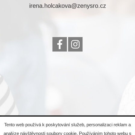
irena.holcakova@zenysro.cz
© 2022 Eva Čejková, všechna práva vyhrazena,
Tento web používá k poskytování služeb, personalizaci reklam a
created by
Emglare Technologies, s.r.o.
analýze návštěvnosti soubory cookie. Používáním tohoto webu s