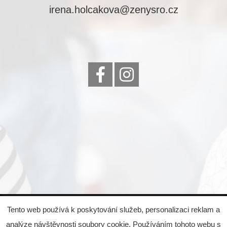
irena.holcakova@zenysro.cz
© 2022 Eva Čejková, všechna práva vyhrazena,
Tento web používá k poskytování služeb, personalizaci reklam a
created by
Emglare Technologies, s.r.o.
analýze návštěvnosti soubory cookie. Používáním tohoto webu s