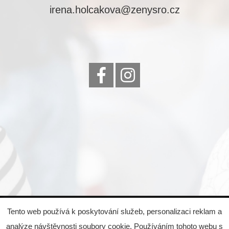
irena.holcakova@zenysro.cz
© 2022 Eva Čejková, všechna práva vyhrazena,
Tento web používá k poskytování služeb, personalizaci reklam a
created by
Emglare Technologies, s.r.o.
analýze návštěvnosti soubory cookie. Používáním tohoto webu s