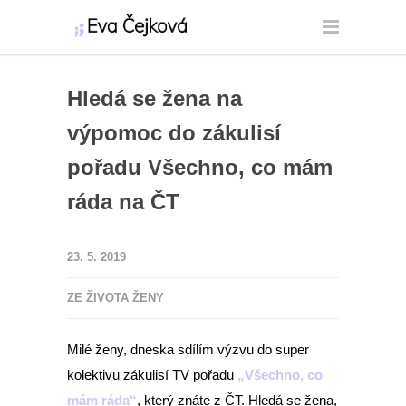
Hledá se žena na
výpomoc do zákulisí
pořadu Všechno, co mám
ráda na ČT
23. 5. 2019
ZE ŽIVOTA ŽENY
Milé ženy, dneska sdílím výzvu do super
kolektivu zákulisí TV pořadu
„Všechno, co
mám ráda“
, který znáte z ČT. Hledá se žena,