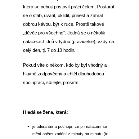
která se nebojí postavit práci čelem. Postarat
se o štáb, uvařit, uklidit, přinést a zahřát
dobrou kávou, být k ruce. Prostě takové
„děvče pro všechno“. Jedná se o několik
natáčecích dnů v týdnu (pravidelně), vždy na
celý den, tj. 7 do 19 hodin.
Pokud víte o někom, kdo by byl vhodný a
hlavně zodpovědný a chtěl dlouhodobou
spolupráci, sdílejte, prosím!
Hledá se žena, která:
je tolerantní a pochopí, že při natáčení se
mění občas zadání z minuty na minutu (to