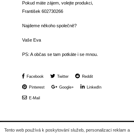
Pokud máte zájem, volejte produkci,
František 602730266
Najdeme někoho společně?
Vaše Eva
PS: A občas se tam potkáte i se mnou.
Facebook
Twitter
Reddit
Pinterest
Google+
LinkedIn
E-Mail
© 2022 Eva Čejková, všechna práva vyhrazena,
Tento web používá k poskytování služeb, personalizaci reklam a